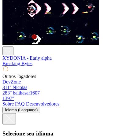
XYDONIA - Early alpha
Breaking Bytes
Outros Jogadores
DevZone
311°
Nicolas
283°
balthasar1607
1397°
Sobre
FAQ
Desenvolvedores
Idioma (Language)
Selecione seu idioma