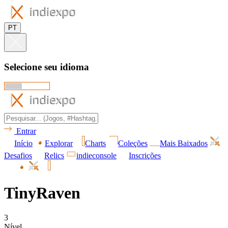
PT
Selecione seu idioma
Entrar
Início
Explorar
Charts
Coleções
Mais Baixados
Desafios
Relics
indieconsole
Inscrições
TinyRaven
3
Nível