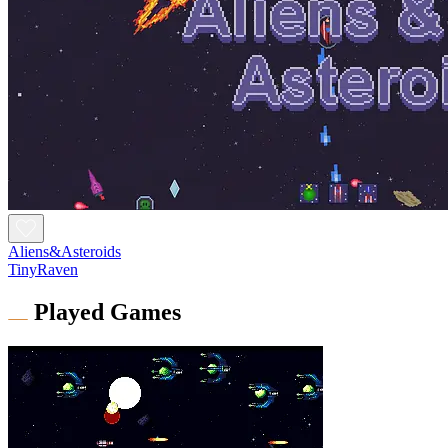
Aliens&Asteroids
TinyRaven
Played Games