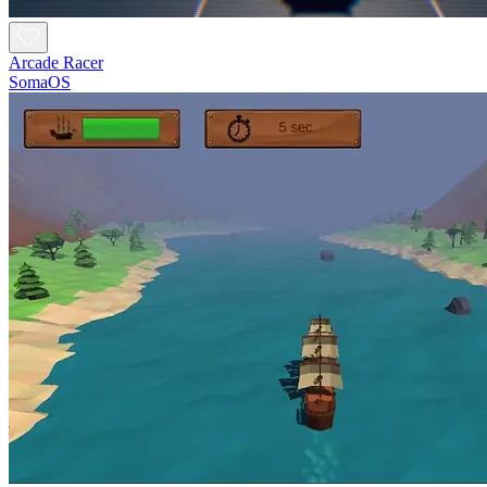
Arcade Racer
SomaOS