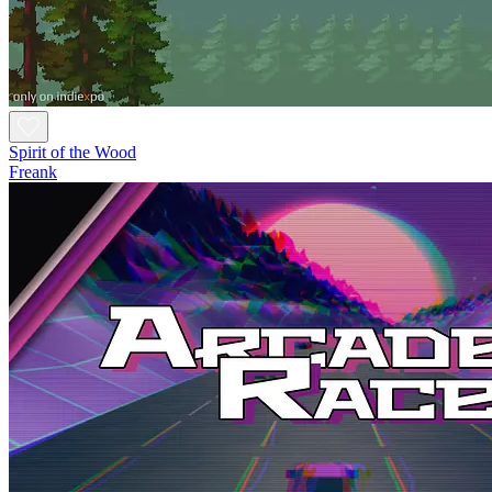
Spirit of the Wood
Freank