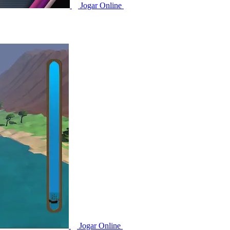
Jogar Online
Jogar Online