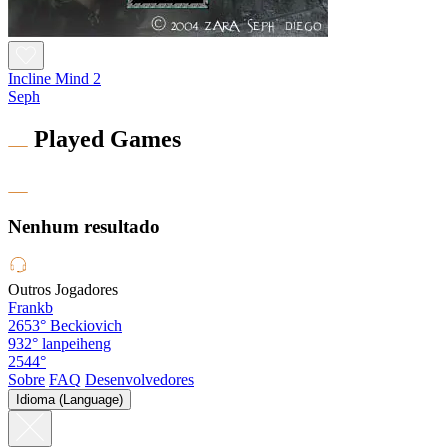
Incline Mind 2
Seph
Played Games
Nenhum resultado
Outros Jogadores
Frankb
2653°
Beckiovich
932°
lanpeiheng
2544°
Sobre
FAQ
Desenvolvedores
Idioma (Language)