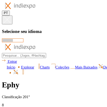
PT
Selecione seu idioma
Entrar
Início
Explorar
Charts
Coleções
Mais Baixados
De
Ephy
Classificação 201°
8