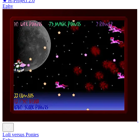
★ H-Project 2.0
Ephy
Loli versus Ponies