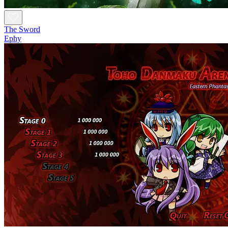
The Sword
Ephy