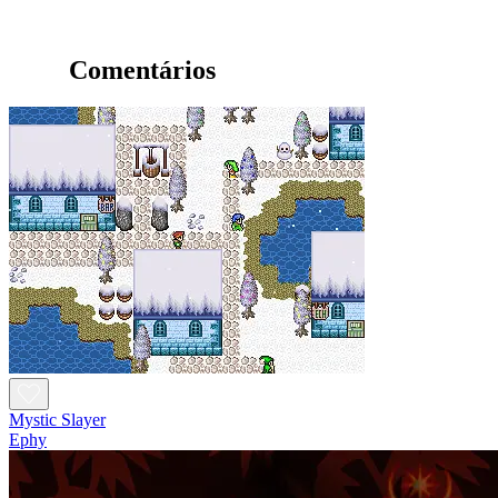
Comentários
Mystic Slayer
Ephy