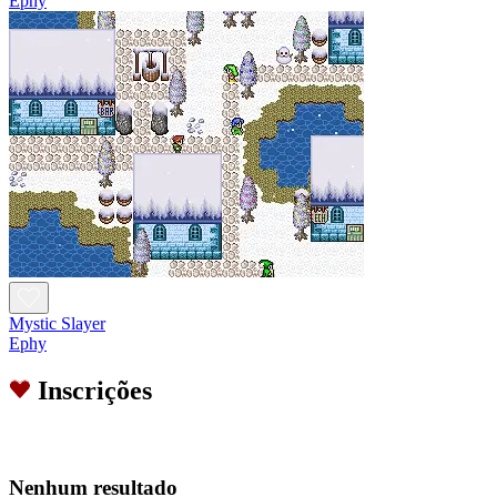
Ephy
Mystic Slayer
Ephy
Inscrições
Nenhum resultado