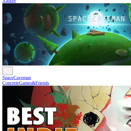
Xandre
SpaceCaveman
ConcreteGames&Friends