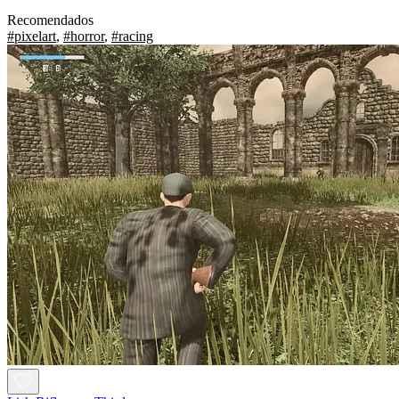
Recomendados
#pixelart
,
#horror
,
#racing