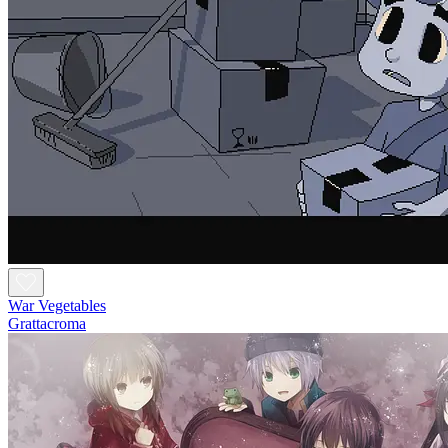
War Vegetables
Grattacroma