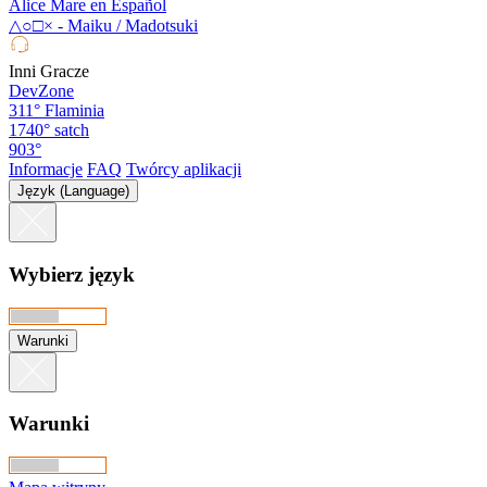
Alice Mare en Español
△○□× - Maiku / Madotsuki
Inni Gracze
DevZone
311°
Flaminia
1740°
satch
903°
Informacje
FAQ
Twórcy aplikacji
Język (Language)
Wybierz język
Warunki
Warunki