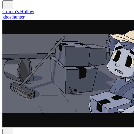
Grimm’s Hollow
ghosthunter