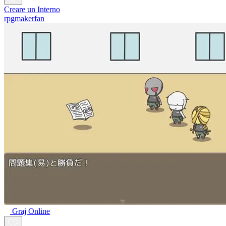
Creare un Interno
rpgmakerfan
Graj Online