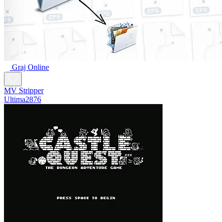
Graj Online
MV Stripper
Ultima2876