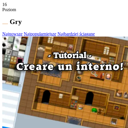
16
Poziom
Gry
Najnowsze
Najpopularniejsze
Najbardziej ściągane