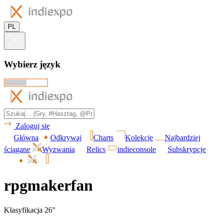
PL
Wybierz język
Zaloguj się
Główna
Odkrywaj
Charts
Kolekcje
Najbardziej
ściągane
Wyzwania
Relics
indieconsole
Subskrypcje
rpgmakerfan
Klasyfikacja 26°