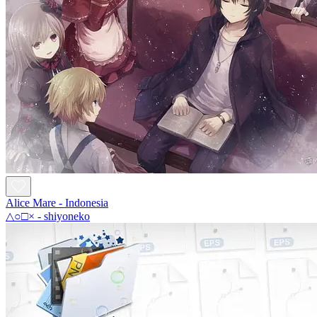
Alice Mare - Indonesia
△○□× - shiyoneko