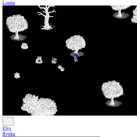
Loppa
Elys
Ryoku