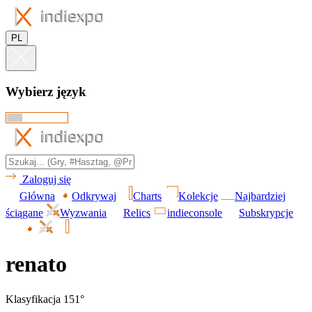
PL
Wybierz język
Zaloguj się
Główna
Odkrywaj
Charts
Kolekcje
Najbardziej
ściągane
Wyzwania
Relics
indieconsole
Subskrypcje
renato
Klasyfikacja 151°