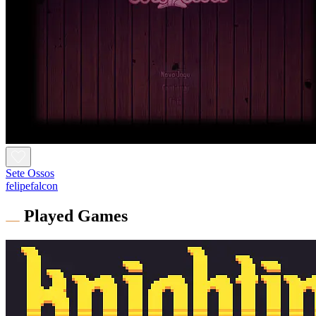
Sete Ossos
felipefalcon
Played Games