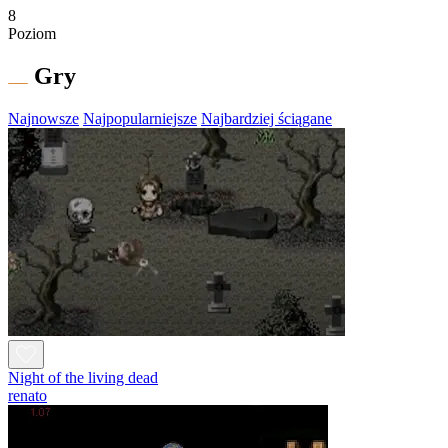
8
Poziom
Gry
Najnowsze
Najpopularniejsze
Najbardziej ściągane
Night of the living dead
renato