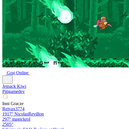
Graj Online
Jetpack Kiwi
Pitigamedev
Inni Gracze
Reivax3774
1917°
NicolasRevillon
297°
magickrol
2505°