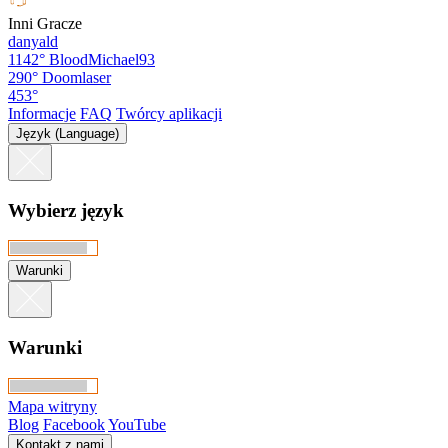
Inni Gracze
danyald
1142°
BloodMichael93
290°
Doomlaser
453°
Informacje
FAQ
Twórcy aplikacji
Język (Language)
Wybierz język
Warunki
Warunki
Mapa witryny
Blog
Facebook
YouTube
Kontakt z nami