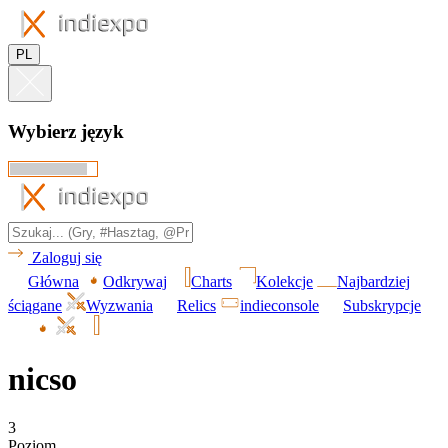
PL
Wybierz język
Zaloguj się
Główna
Odkrywaj
Charts
Kolekcje
Najbardziej
ściągane
Wyzwania
Relics
indieconsole
Subskrypcje
nicso
3
Poziom