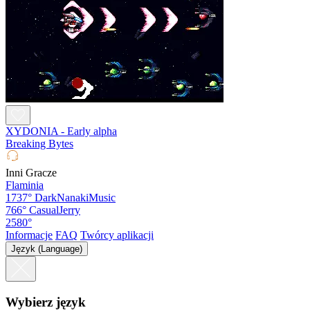
XYDONIA - Early alpha
Breaking Bytes
Inni Gracze
Flaminia
1737°
DarkNanakiMusic
766°
CasualJerry
2580°
Informacje
FAQ
Twórcy aplikacji
Język (Language)
Wybierz język