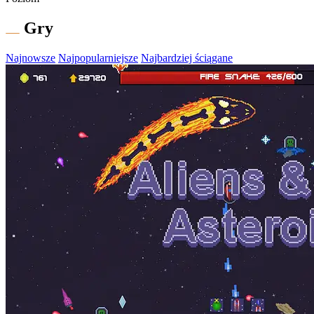
Gry
Najnowsze
Najpopularniejsze
Najbardziej ściągane