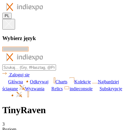
PL
Wybierz język
Zaloguj się
Główna
Odkrywaj
Charts
Kolekcje
Najbardziej
ściągane
Wyzwania
Relics
indieconsole
Subskrypcje
TinyRaven
3
Poziom