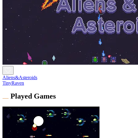
Aliens&Asteroids
TinyRaven
Played Games