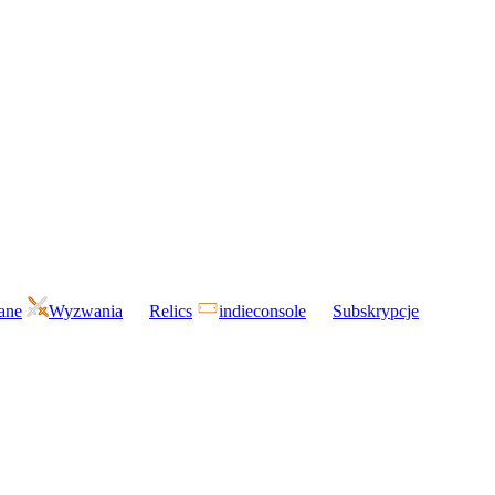
gane
Wyzwania
Relics
indieconsole
Subskrypcje