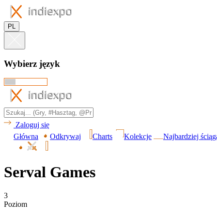
PL
Wybierz język
Zaloguj się
Główna
Odkrywaj
Charts
Kolekcje
Najbardziej ścią
Serval Games
3
Poziom