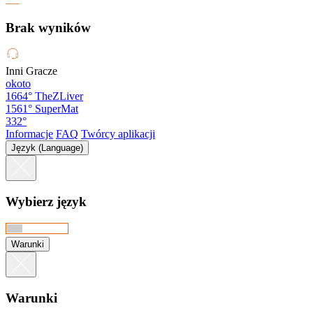
Brak wyników
Inni Gracze
okoto
1664°
TheZLiver
1561°
SuperMat
332°
Informacje
FAQ
Twórcy aplikacji
Język (Language)
Wybierz język
Warunki
Warunki