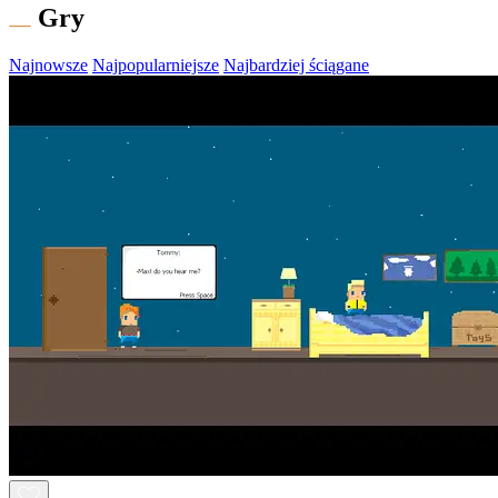
Gry
Najnowsze
Najpopularniejsze
Najbardziej ściągane