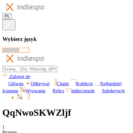
PL
Wybierz język
Zaloguj się
Główna
Odkrywaj
Charts
Kolekcje
Najbardziej
ściągane
Wyzwania
Relics
indieconsole
Subskrypcje
QqNwoSKWZljf
1
Poziom