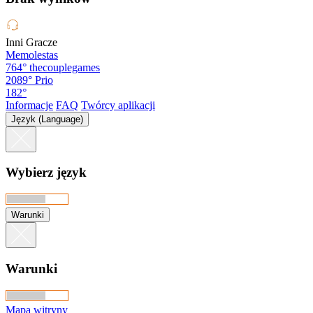
Inni Gracze
Memolestas
764°
thecouplegames
2089°
Prio
182°
Informacje
FAQ
Twórcy aplikacji
Język (Language)
Wybierz język
Warunki
Warunki
Mapa witryny