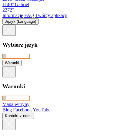
1140°
Gabriel
2272°
Informacje
FAQ
Twórcy aplikacji
Język (Language)
Wybierz język
Warunki
Warunki
Mapa witryny
Blog
Facebook
YouTube
Kontakt z nami