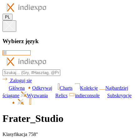
PL
Wybierz język
Zaloguj się
Główna
Odkrywaj
Charts
Kolekcje
Najbardziej
ściągane
Wyzwania
Relics
indieconsole
Subskrypcje
Frater_Studio
Klasyfikacja 758°