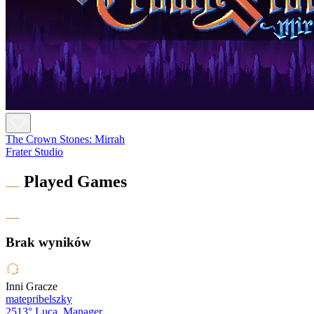
The Crown Stones: Mirrah
Frater Studio
Played Games
Brak wyników
Inni Gracze
matepribelszky
2513°
Luca_Manager