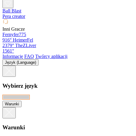
Ball Blast
Pera creator
Inni Gracze
Fernyfer775
916°
HeimerFel
2379°
TheZLiver
1561°
Informacje
FAQ
Twórcy aplikacji
Język (Language)
Wybierz język
Warunki
Warunki