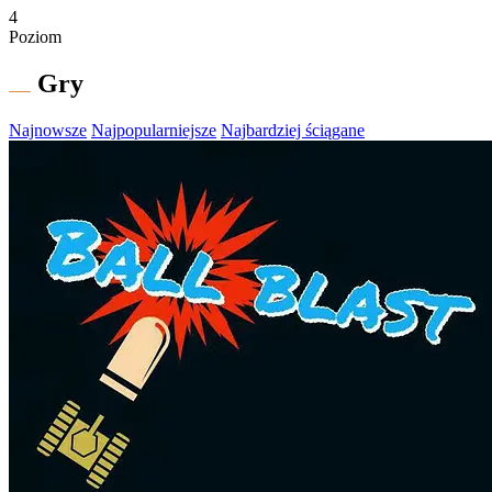
4
Poziom
Gry
Najnowsze
Najpopularniejsze
Najbardziej ściągane