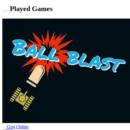
Played Games
Graj Online