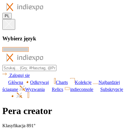
PL
Wybierz język
Zaloguj się
Główna
Odkrywaj
Charts
Kolekcje
Najbardziej
ściągane
Wyzwania
Relics
indieconsole
Subskrypcje
Pera creator
Klasyfikacja 891°