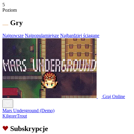
5
Poziom
Gry
Najnowsze
Najpopularniejsze
Najbardziej ściągane
Graj Online
Mars Underground (Demo)
KilgoreTrout
Subskrypcje