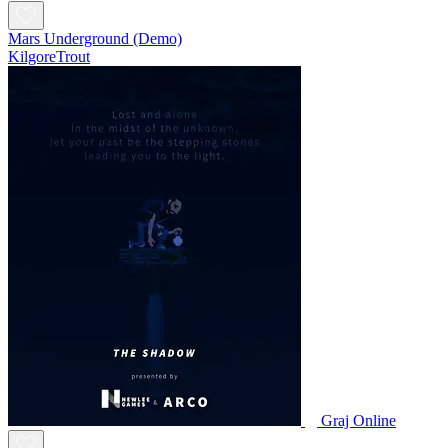
Mars Underground (Demo)
KilgoreTrout
Graj Online