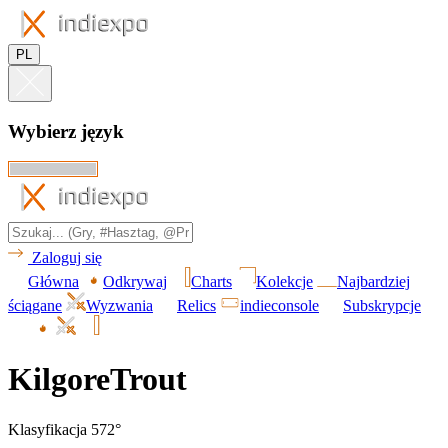
PL
Wybierz język
Zaloguj się
Główna
Odkrywaj
Charts
Kolekcje
Najbardziej
ściągane
Wyzwania
Relics
indieconsole
Subskrypcje
KilgoreTrout
Klasyfikacja 572°