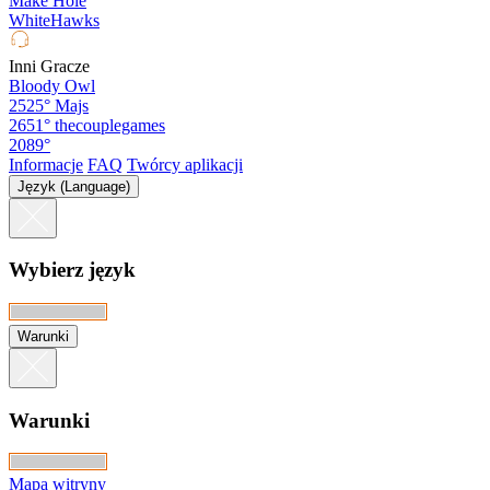
Make Hole
WhiteHawks
Inni Gracze
Bloody Owl
2525°
Majs
2651°
thecouplegames
2089°
Informacje
FAQ
Twórcy aplikacji
Język (Language)
Wybierz język
Warunki
Warunki
Mapa witryny