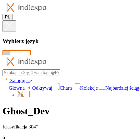
PL
Wybierz język
Zaloguj się
Główna
Odkrywaj
Charts
Kolekcje
Najbardziej ścią
Ghost_Dev
Klasyfikacja 304°
6