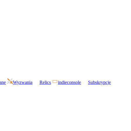
gane
Wyzwania
Relics
indieconsole
Subskrypcje