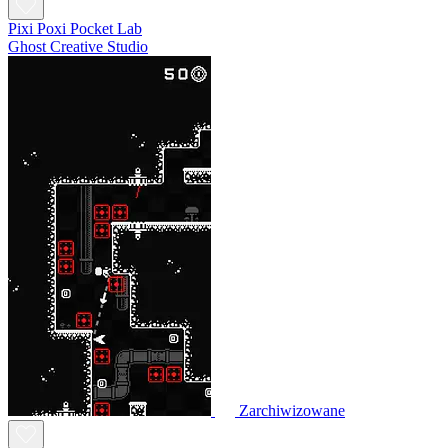
Pixi Poxi Pocket Lab
Ghost Creative Studio
Zarchiwizowane