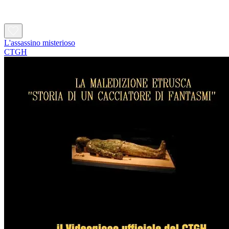
L'assassino misterioso
CTGH