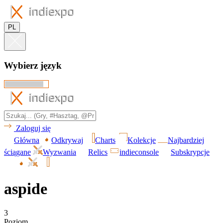
PL
Wybierz język
Zaloguj się
Główna
Odkrywaj
Charts
Kolekcje
Najbardziej
ściągane
Wyzwania
Relics
indieconsole
Subskrypcje
aspide
3
Poziom