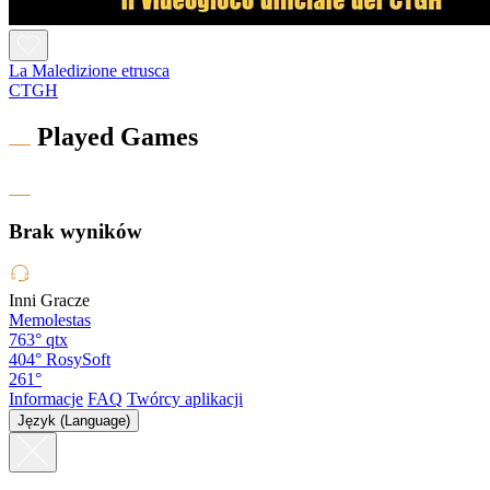
La Maledizione etrusca
CTGH
Played Games
Brak wyników
Inni Gracze
Memolestas
763°
qtx
404°
RosySoft
261°
Informacje
FAQ
Twórcy aplikacji
Język (Language)