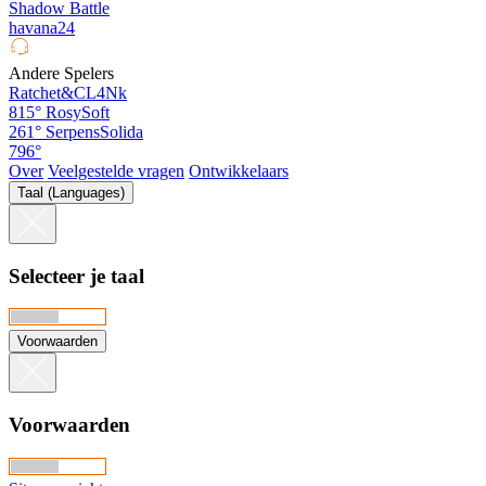
Shadow Battle
havana24
Andere Spelers
Ratchet&CL4Nk
815°
RosySoft
261°
SerpensSolida
796°
Over
Veelgestelde vragen
Ontwikkelaars
Taal (Languages)
Selecteer je taal
Voorwaarden
Voorwaarden