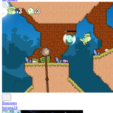
Bugongo
havana24