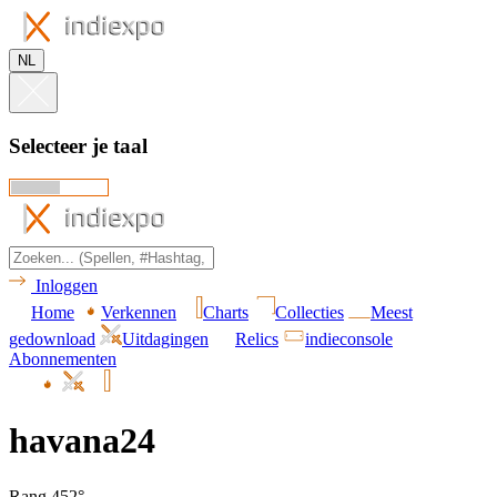
NL
Selecteer je taal
Inloggen
Home
Verkennen
Charts
Collecties
Meest
gedownload
Uitdagingen
Relics
indieconsole
Abonnementen
havana24
Rang 452°