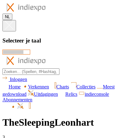
NL
Selecteer je taal
Inloggen
Home
Verkennen
Charts
Collecties
Meest
gedownload
Uitdagingen
Relics
indieconsole
Abonnementen
TheSleepingLeonhart
3