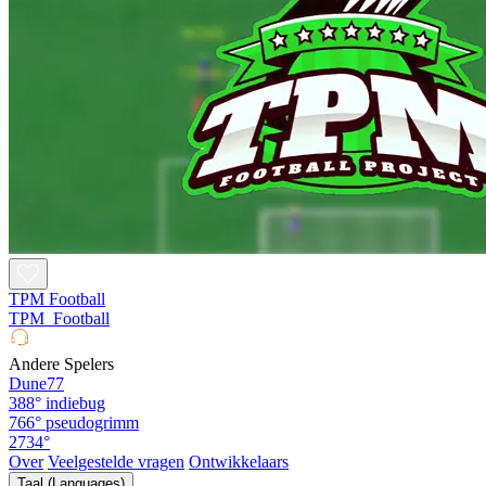
TPM Football
TPM_Football
Andere Spelers
Dune77
388°
indiebug
766°
pseudogrimm
2734°
Over
Veelgestelde vragen
Ontwikkelaars
Taal (Languages)