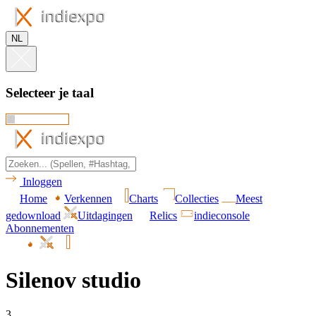
NL
Selecteer je taal
Inloggen
Home
Verkennen
Charts
Collecties
Meest
gedownload
Uitdagingen
Relics
indieconsole
Abonnementen
Silenov studio
3