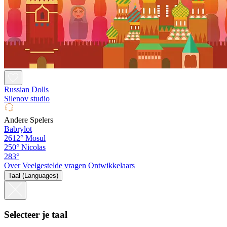
Russian Dolls
Silenov studio
Andere Spelers
Babrylot
2612°
Mosul
250°
Nicolas
283°
Over
Veelgestelde vragen
Ontwikkelaars
Taal (Languages)
Selecteer je taal