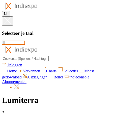
NL
Selecteer je taal
Inloggen
Home
Verkennen
Charts
Collecties
Meest
gedownload
Uitdagingen
Relics
indieconsole
Abonnementen
Lumiterra
2