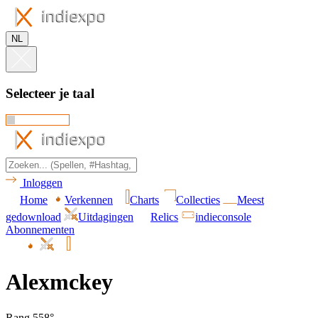
NL
Selecteer je taal
Inloggen
Home
Verkennen
Charts
Collecties
Meest
gedownload
Uitdagingen
Relics
indieconsole
Abonnementen
Alexmckey
Rang 558°