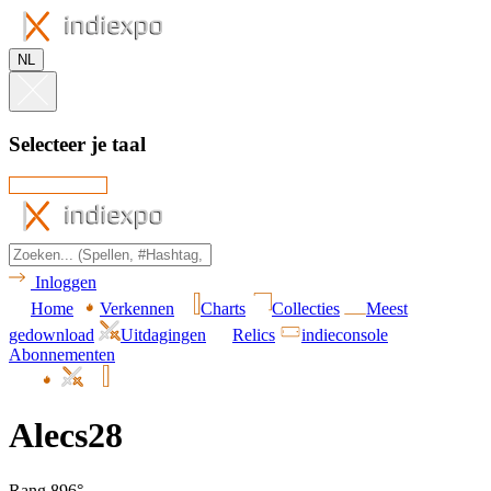
NL
Selecteer je taal
Inloggen
Home
Verkennen
Charts
Collecties
Meest
gedownload
Uitdagingen
Relics
indieconsole
Abonnementen
Alecs28
Rang 896°