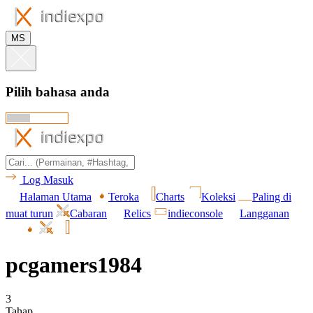
MS
Pilih bahasa anda
Log Masuk
Halaman Utama
Teroka
Charts
Koleksi
Paling di
muat turun
Cabaran
Relics
indieconsole
Langganan
pcgamers1984
3
Tahap