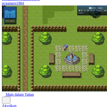
pcgamers1984
Main dalam Talian
Akyrikon