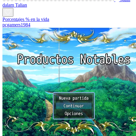
dalam Talian
Porcentajes % en la vida
pcgamers1984