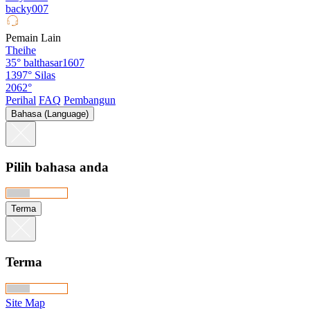
backy007
Pemain Lain
Theihe
35°
balthasar1607
1397°
Silas
2062°
Perihal
FAQ
Pembangun
Bahasa (Language)
Pilih bahasa anda
Terma
Terma
Site Map