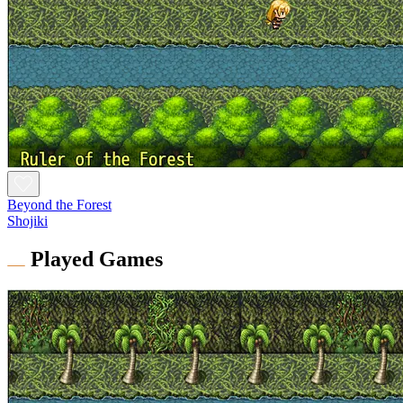
Beyond the Forest
Shojiki
Played Games