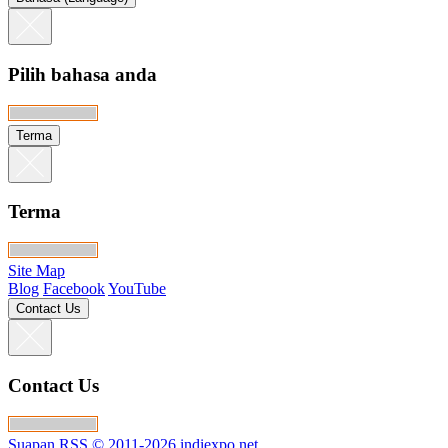
Pilih bahasa anda
Terma
Terma
Site Map
Blog
Facebook
YouTube
Contact Us
Contact Us
Suapan RSS
© 2011-2026 indiexpo.net