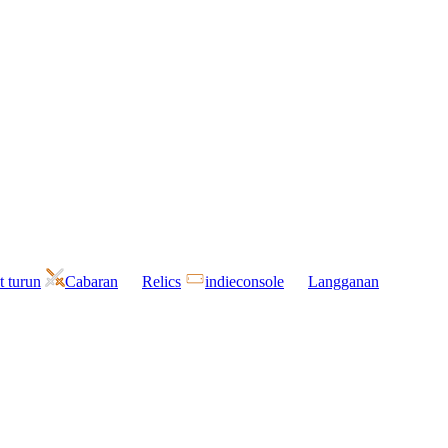
t turun
Cabaran
Relics
indieconsole
Langganan