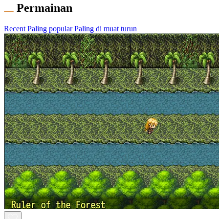
Permainan
Recent
Paling popular
Paling di muat turun