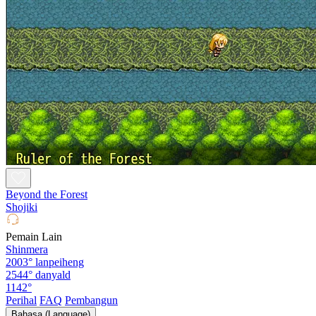
Beyond the Forest
Shojiki
Pemain Lain
Shinmera
2003°
lanpeiheng
2544°
danyald
1142°
Perihal
FAQ
Pembangun
Bahasa (Language)