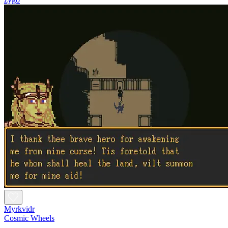
Myrkvidr
Cosmic Wheels