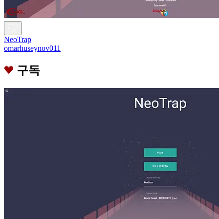
NeoTrap
omarhuseynov011
구독