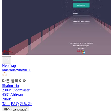
NeoTrap
omarhuseynov011
다른 플레이어
Shahmario
2304°
Doomlaser
453°
Alderan
2060°
정보
FAQ
개발자
언어 (Language)