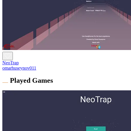
NeoTrap
omarhuseynov011
Played Games