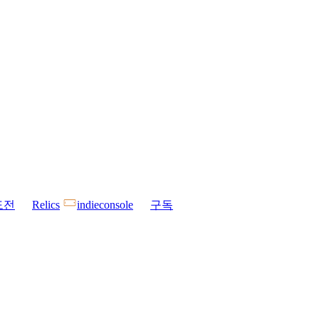
도전
Relics
indieconsole
구독