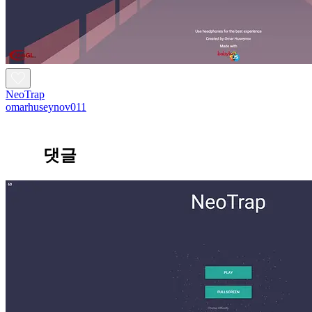
NeoTrap
omarhuseynov011
댓글