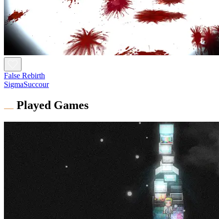
False Rebirth
SigmaSuccour
Played Games