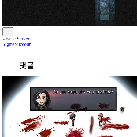
⟁False Server
SigmaSuccour
댓글