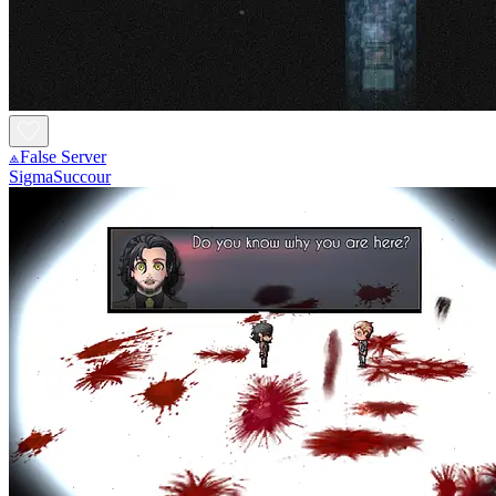
⟁False Server
SigmaSuccour