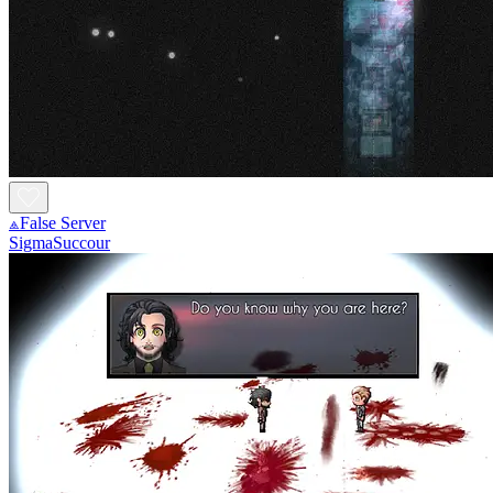
⟁False Server
SigmaSuccour