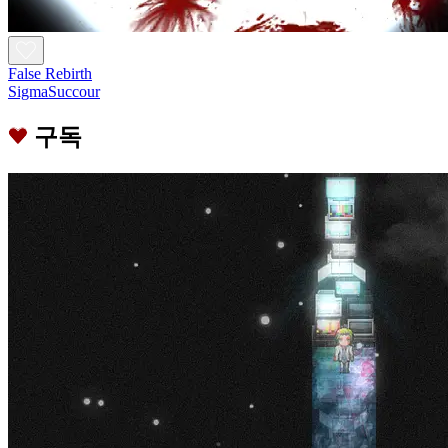
False Rebirth
SigmaSuccour
구독