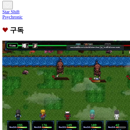
Star Shift
Psychronic
구독