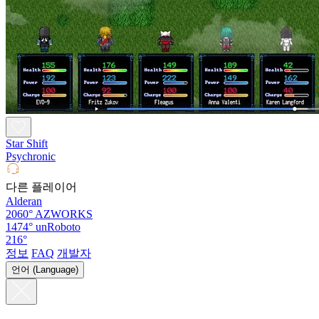
Star Shift
Psychronic
다른 플레이어
Alderan
2060°
AZWORKS
1474°
unRoboto
216°
정보
FAQ
개발자
언어 (Language)