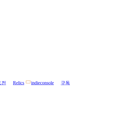
도전
Relics
indieconsole
구독