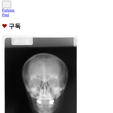
Parking
Paul
구독