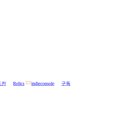
도전
Relics
indieconsole
구독