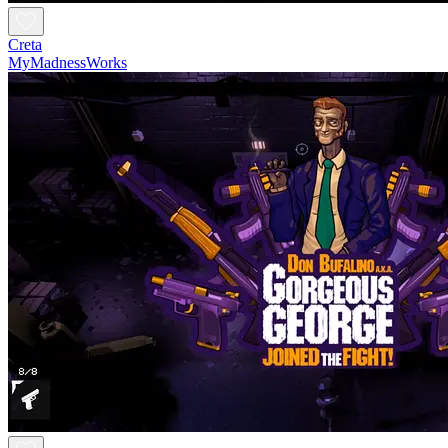
Creta
MyMadnessWorks