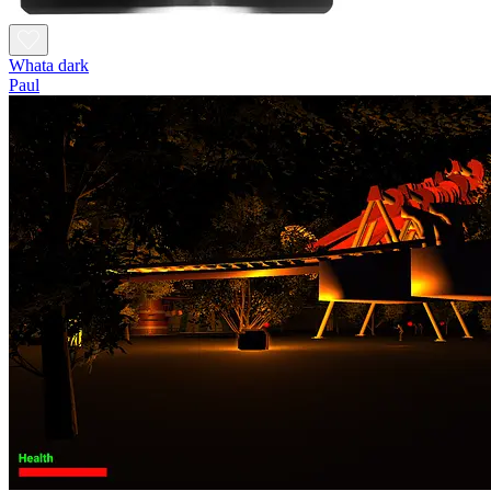
Whata dark
Paul