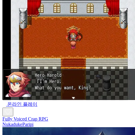
온라인 플레이
Fully Voiced Crap RPG
NukadukeParipi