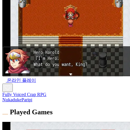
온라인 플레이
Fully Voiced Crap RPG
NukadukeParipi
Played Games