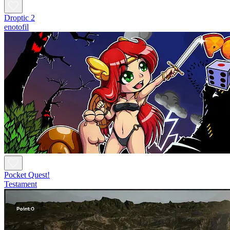
Droptic 2
enotofil
Pocket Quest!
Testament