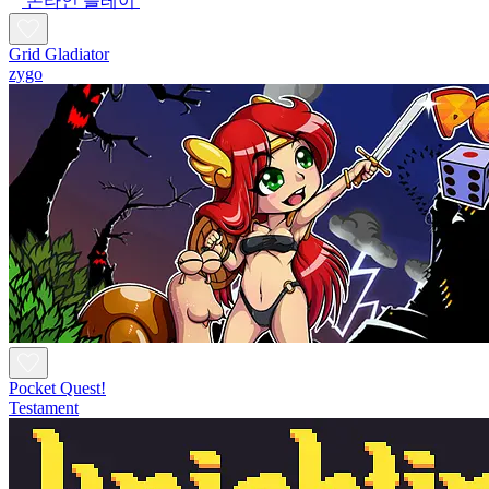
온라인 플레이
Grid Gladiator
zygo
Pocket Quest!
Testament