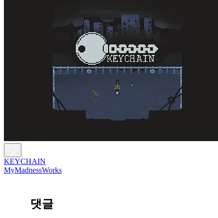
KEYCHAIN
MyMadnessWorks
댓글