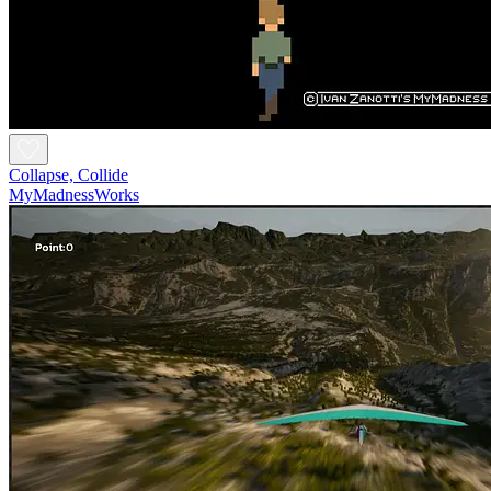
Collapse, Collide
MyMadnessWorks