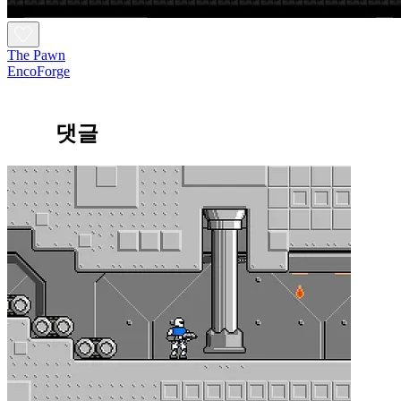
The Pawn
EncoForge
댓글