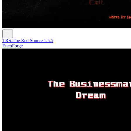
TRS-The Red Source 1.5.5
EncoForge