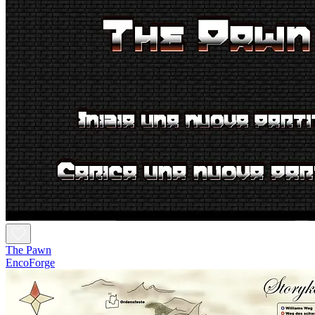
The Pawn
EncoForge