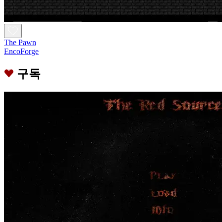
The Pawn
EncoForge
구독