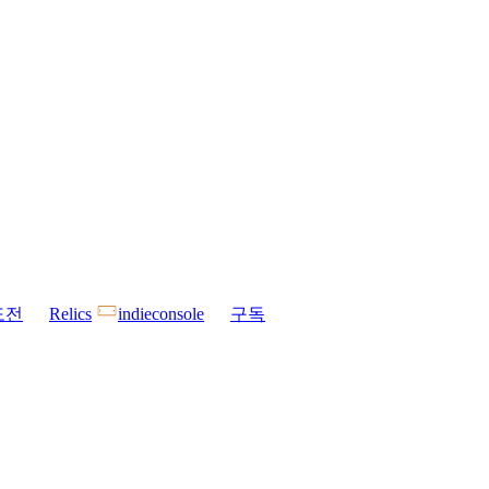
도전
Relics
indieconsole
구독