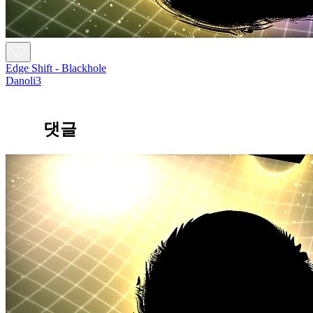
Edge Shift - Blackhole
Danoli3
댓글