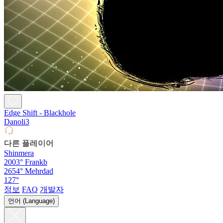
Edge Shift - Blackhole
Danoli3
다른 플레이어
Shinmera
2003°
Frankb
2654°
Mehrdad
127°
정보
FAQ
개발자
언어 (Language)