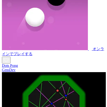
オンラ
インでプレイする
Dots Pong
GmsDev