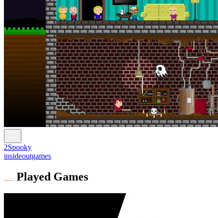
2Spooky
insideoutgames
Played Games