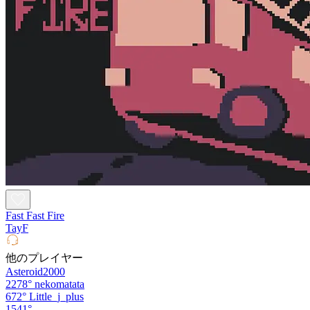
Fast Fast Fire
TayF
他のプレイヤー
Asteroid2000
2278°
nekomatata
672°
Little_j_plus
1541°