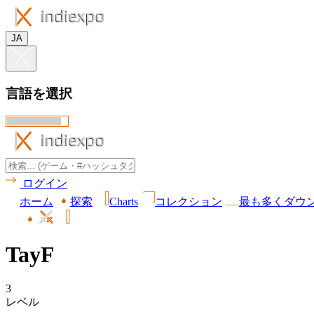
JA
言語を選択
ログイン
ホーム
探索
Charts
コレクション
最も多くダウ
TayF
3
レベル