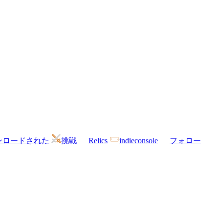
ンロードされた
挑戦
Relics
indieconsole
フォロー