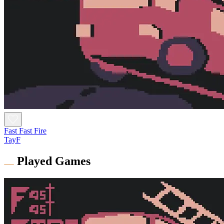
Fast Fast Fire
TayF
Played Games