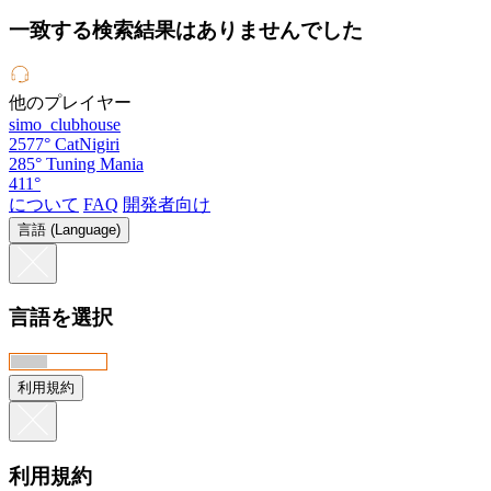
一致する検索結果はありませんでした
他のプレイヤー
simo_clubhouse
2577°
CatNigiri
285°
Tuning Mania
411°
について
FAQ
開発者向け
言語 (Language)
言語を選択
利用規約
利用規約