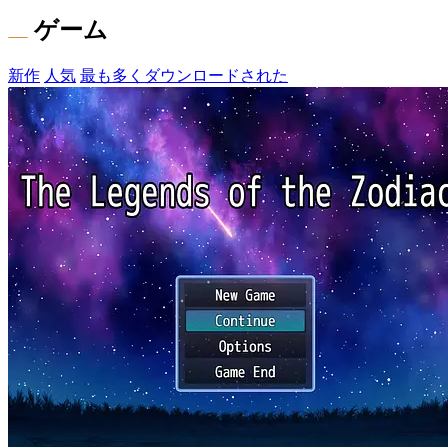
ゲーム
新作
人気
最も多くダウンロードされた