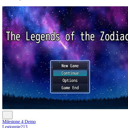
Milestone 4 Demo
Legionpie213