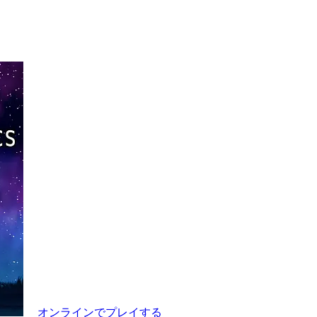
オンラインでプレイする