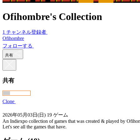
Ofihombre's Collection
1 チャンネル登録者
Ofihombre
フォローする
共有
共有
Clone
2026年05月03日(日)
19 ゲーム
An Indiexpo collection of games that was created & played by Ofiho
Let's see all the games that have.