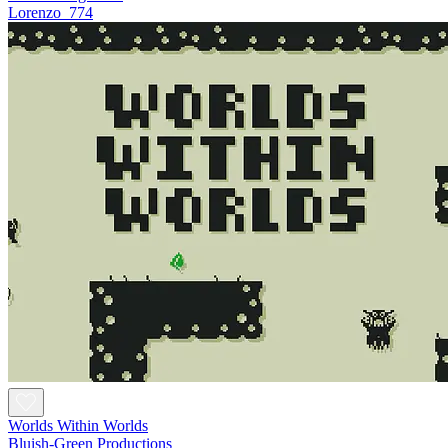
Lorenzo_774
Worlds Within Worlds
Bluish-Green Productions