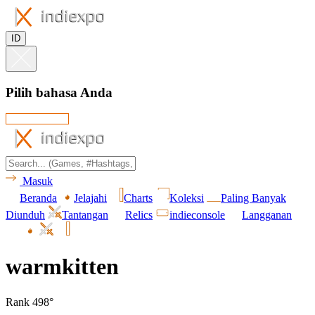
ID
Pilih bahasa Anda
Masuk
Beranda
Jelajahi
Charts
Koleksi
Paling Banyak
Diunduh
Tantangan
Relics
indieconsole
Langganan
warmkitten
Rank 498°