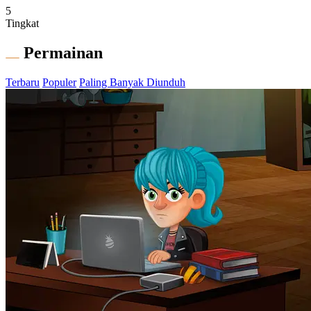
5
Tingkat
Permainan
Terbaru
Populer
Paling Banyak Diunduh