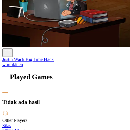
Justin Wack Big Time Hack
warmkitten
Played Games
Tidak ada hasil
Other Players
Silas