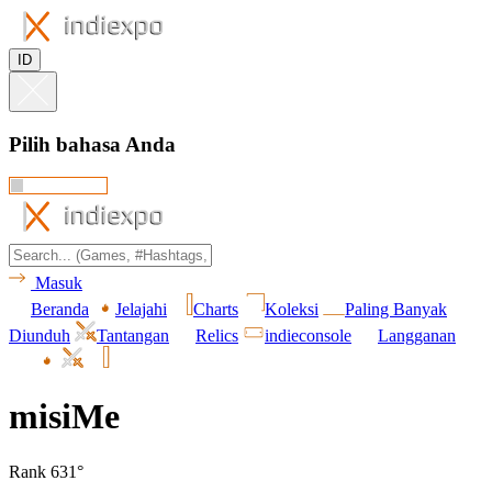
ID
Pilih bahasa Anda
Masuk
Beranda
Jelajahi
Charts
Koleksi
Paling Banyak
Diunduh
Tantangan
Relics
indieconsole
Langganan
misiMe
Rank 631°