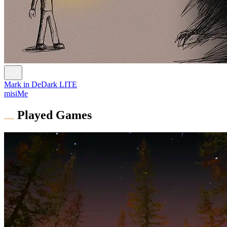
Mark in DeDark LITE
misiMe
Played Games