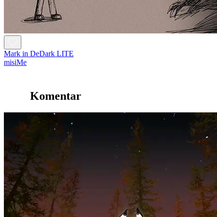
Mark in DeDark LITE
misiMe
Komentar