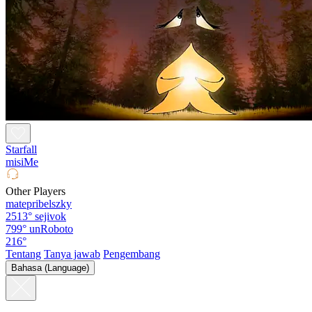
Starfall
misiMe
Other Players
matepribelszky
2513°
sejivok
799°
unRoboto
216°
Tentang
Tanya jawab
Pengembang
Bahasa (Language)