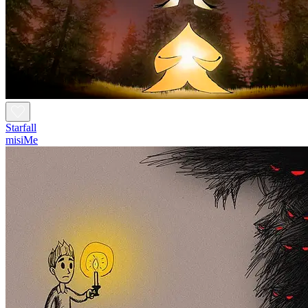
Starfall
misiMe