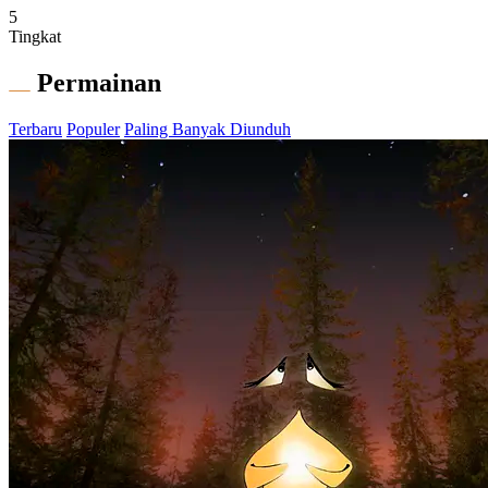
5
Tingkat
Permainan
Terbaru
Populer
Paling Banyak Diunduh