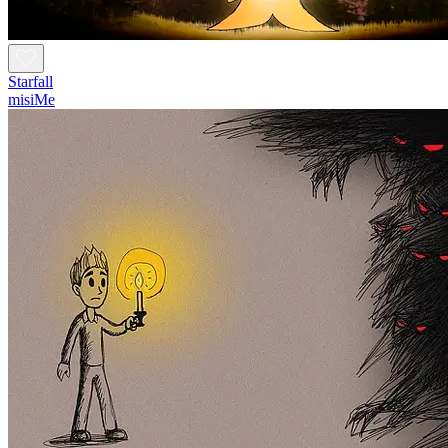
Starfall
misiMe