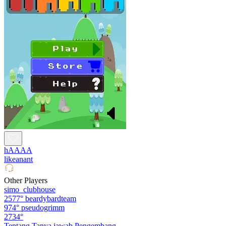
hAAAA
likeanant
Other Players
simo_clubhouse
2577°
beardybardteam
974°
pseudogrimm
2734°
Tentang
Tanya jawab
Pengembang