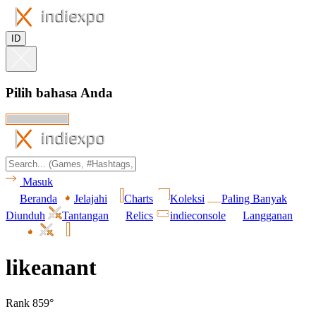
ID
Pilih bahasa Anda
Masuk
Beranda
Jelajahi
Charts
Koleksi
Paling Banyak
Diunduh
Tantangan
Relics
indieconsole
Langganan
likeanant
Rank 859°