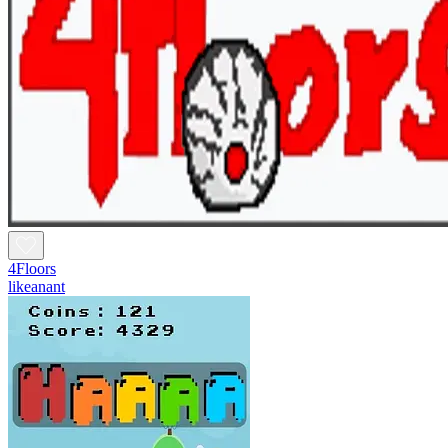
4Floors
likeanant