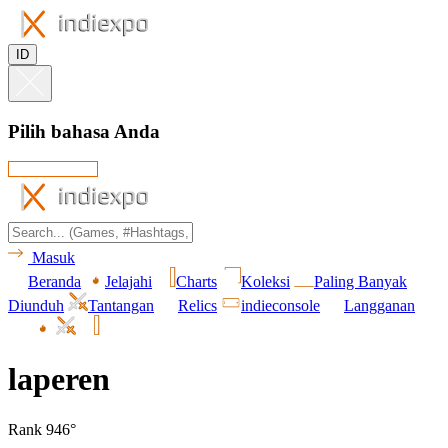
ID
Pilih bahasa Anda
Masuk
Beranda
Jelajahi
Charts
Koleksi
Paling Banyak
Diunduh
Tantangan
Relics
indieconsole
Langganan
laperen
Rank 946°