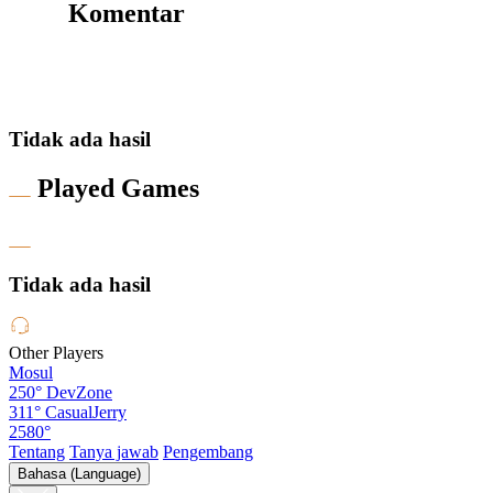
Komentar
Tidak ada hasil
Played Games
Tidak ada hasil
Other Players
Mosul
250°
DevZone
311°
CasualJerry
2580°
Tentang
Tanya jawab
Pengembang
Bahasa (Language)