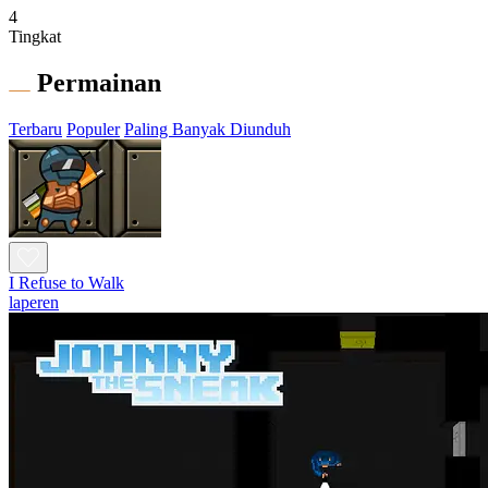
4
Tingkat
Permainan
Terbaru
Populer
Paling Banyak Diunduh
I Refuse to Walk
laperen