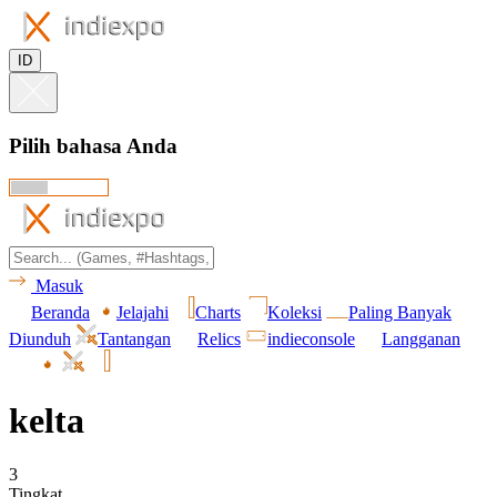
ID
Pilih bahasa Anda
Masuk
Beranda
Jelajahi
Charts
Koleksi
Paling Banyak
Diunduh
Tantangan
Relics
indieconsole
Langganan
kelta
3
Tingkat