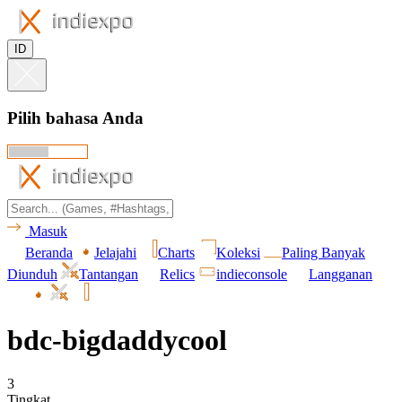
ID
Pilih bahasa Anda
Masuk
Beranda
Jelajahi
Charts
Koleksi
Paling Banyak
Diunduh
Tantangan
Relics
indieconsole
Langganan
bdc-bigdaddycool
3
Tingkat