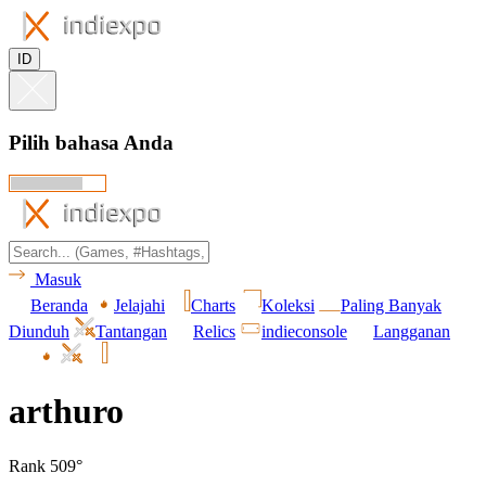
ID
Pilih bahasa Anda
Masuk
Beranda
Jelajahi
Charts
Koleksi
Paling Banyak
Diunduh
Tantangan
Relics
indieconsole
Langganan
arthuro
Rank 509°