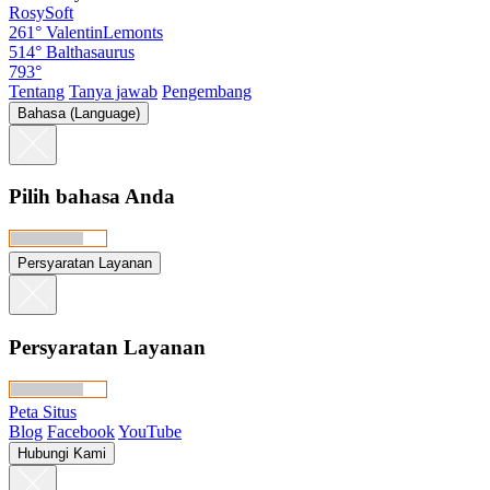
RosySoft
261°
ValentinLemonts
514°
Balthasaurus
793°
Tentang
Tanya jawab
Pengembang
Bahasa (Language)
Pilih bahasa Anda
Persyaratan Layanan
Persyaratan Layanan
Peta Situs
Blog
Facebook
YouTube
Hubungi Kami