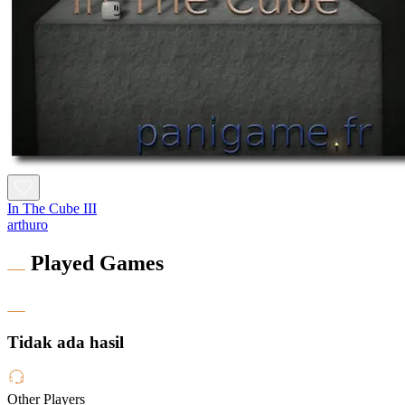
In The Cube III
arthuro
Played Games
Tidak ada hasil
Other Players