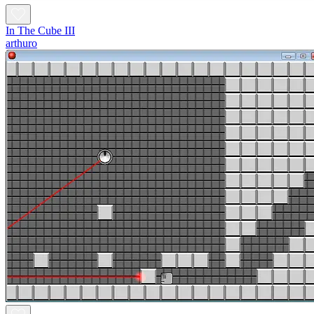
In The Cube III
arthuro