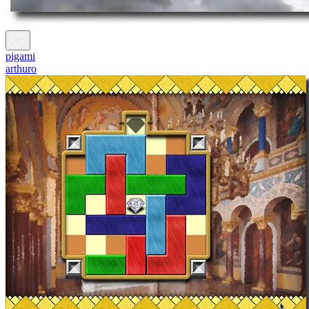
pigami
arthuro