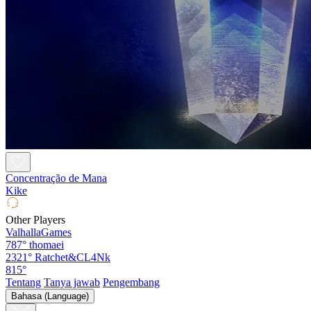
Concentração de Mana
Kike
Other Players
ValhallaGames
787°
thomaei
2321°
Ratchet&CL4Nk
815°
Tentang
Tanya jawab
Pengembang
Bahasa (Language)