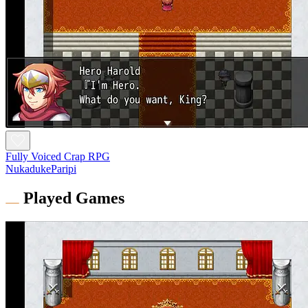
Fully Voiced Crap RPG
NukadukeParipi
Played Games