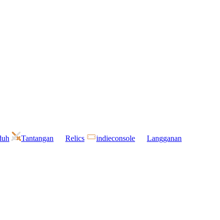
duh
Tantangan
Relics
indieconsole
Langganan