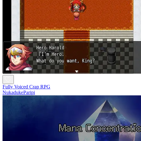
Fully Voiced Crap RPG
NukadukeParipi