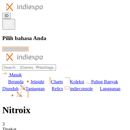
ID
Pilih bahasa Anda
Masuk
Beranda
Jelajahi
Charts
Koleksi
Paling Banyak
Diunduh
Tantangan
Relics
indieconsole
Langganan
Nitroix
3
Tingkat