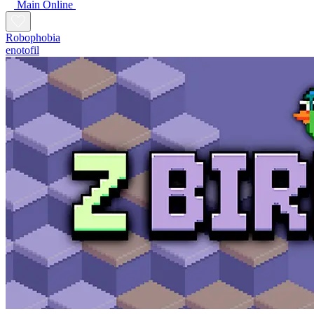
Main Online
Robophobia
enotofil