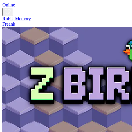
Online
Rubik Memory
Freank