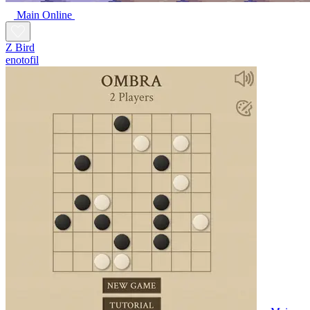
Main Online
Z Bird
enotofil