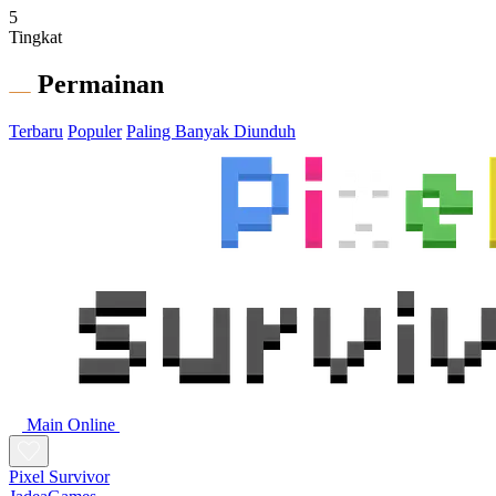
5
Tingkat
Permainan
Terbaru
Populer
Paling Banyak Diunduh
Main Online
Pixel Survivor