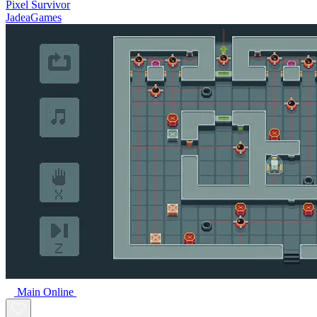
Pixel Survivor
JadeaGames
Main Online