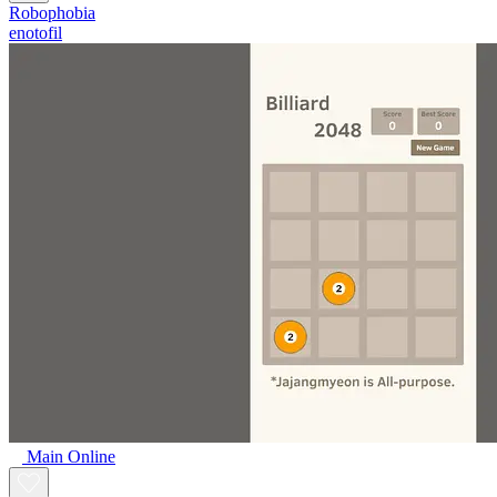
Robophobia
enotofil
Main Online