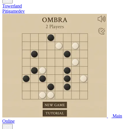
Towerland
Pitigamedev
Main
Online