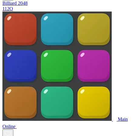
Billiard 2048
112O
Main
Online