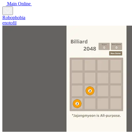
Main Online
Robophobia
enotofil